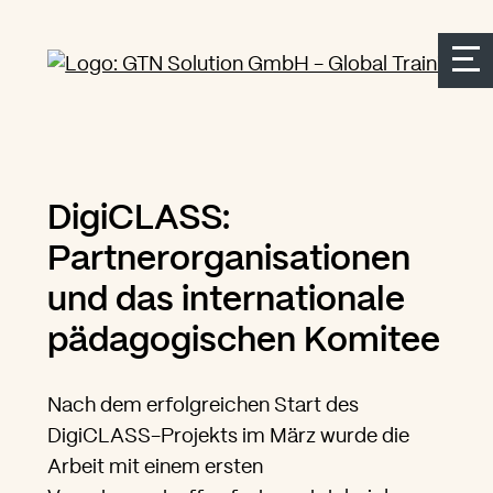
Seitenbereiche:
Zur Top Navigation springen
Zur Hauptnavigation springen
Zur Suche springen
Zum Inhalt springen
Zum Kontakt springen
Accesskey: [Alt+2]
Accesskey: [Alt+3]
Accesskey: [Alt+4]
Accesskey: [Alt+1]
Accesskey: [Alt+2]
DigiCLASS:
Partnerorganisationen
und das internationale
pädagogischen Komitee
Nach dem erfolgreichen Start des
DigiCLASS-Projekts im März wurde die
Arbeit mit einem ersten