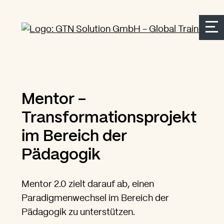
Seitenbereiche:
Zur Top Navigation springen
Zur Hauptnavigation springen
Zur Suche springen
Zum Inhalt springen
Zum Kontakt springen
Accesskey: [Alt+2]
Accesskey: [Alt+3]
Accesskey: [Alt+4]
Accesskey: [Alt+1]
Accesskey: [Alt+2]
Mentor -
Transformationsprojekt
im Bereich der
Pädagogik
Mentor 2.0 zielt darauf ab, einen
Paradigmenwechsel im Bereich der
Pädagogik zu unterstützen.