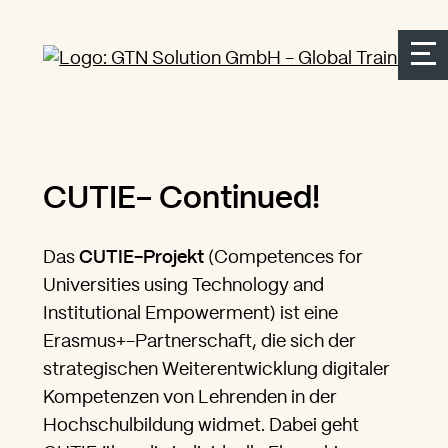
Seitenbereiche:
Zur Top Navigation springen
Zur Hauptnavigation springen
Zur Suche springen
Zum Inhalt springen
Zum Kontakt springen
Accesskey: [Alt+2]
Accesskey: [Alt+3]
Accesskey: [Alt+4]
Accesskey: [Alt+1]
Accesskey: [Alt+2]
CUTIE- Continued!
Das
CUTIE-Projekt
(Competences for
Universities using Technology and
Institutional Empowerment) ist eine
Erasmus+-Partnerschaft, die sich der
strategischen Weiterentwicklung digitaler
Kompetenzen von Lehrenden in der
Hochschulbildung widmet. Dabei geht