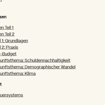
sen
 Teil 1
n Teil 2
 1: Grundlagen
 2: Praxis
U-Budget
unftsthema: Schuldennachhaltigkeit
kunftsthema: Demographischer Wandel
kunftsthema: Klima
t
euersystems