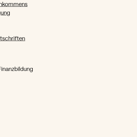
Einkommens
gung
tschriften
Finanzbildung