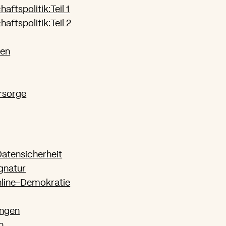
aftspolitik:Teil 1
aftspolitik:Teil 2
ren
rsorge
 Datensicherheit
gnatur
line-Demokratie
ungen
n