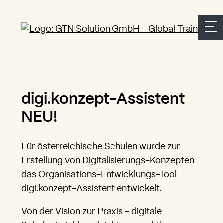
Seitenbereiche:
Zur Top Navigation springen
Zur Hauptnavigation springen
Zur Suche springen
Zum Inhalt springen
Zum Kontakt springen
Accesskey: [Alt+2]
Accesskey: [Alt+3]
Accesskey: [Alt+4]
Accesskey: [Alt+1]
Accesskey: [Alt+2]
digi.konzept-Assistent
NEU!
Für österreichische Schulen wurde zur
Erstellung von Digitalisierungs-Konzepten
das Organisations-Entwicklungs-Tool
digi.konzept-Assistent entwickelt.
Von der Vision zur Praxis - digitale