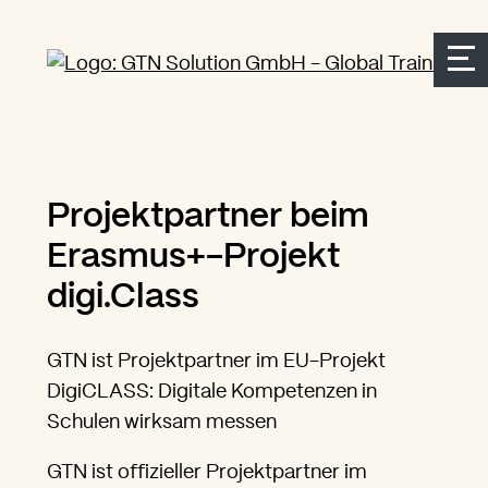
Seitenbereiche:
Zur Top Navigation springen
Zur Hauptnavigation springen
Zur Suche springen
Zum Inhalt springen
Zum Kontakt springen
Accesskey: [Alt+2]
Accesskey: [Alt+3]
Accesskey: [Alt+4]
Accesskey: [Alt+1]
Accesskey: [Alt+2]
Projektpartner beim
Erasmus+-Projekt
digi.Class
GTN ist Projektpartner im EU-Projekt
DigiCLASS: Digitale Kompetenzen in
Schulen wirksam messen
GTN ist offizieller Projektpartner im