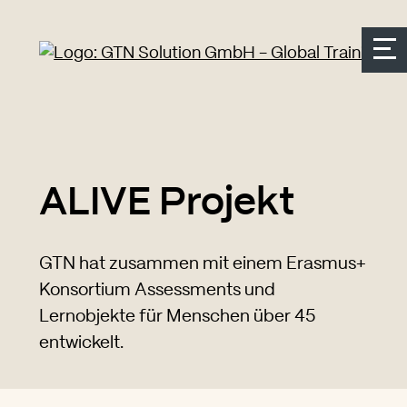
Seitenbereiche:
Zur Top Navigation springen
Zur Hauptnavigation springen
Zur Suche springen
Zum Inhalt springen
Zum Kontakt springen
Accesskey: [Alt+2]
Accesskey: [Alt+3]
Accesskey: [Alt+4]
Accesskey: [Alt+1]
Accesskey: [Alt+2]
ALIVE Projekt
GTN hat zusammen mit einem Erasmus+
Konsortium Assessments und
Lernobjekte für Menschen über 45
entwickelt.