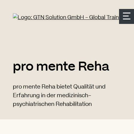
Seitenbereiche:
Zur Top Navigation springen
Zur Hauptnavigation springen
Zur Suche springen
Zum Inhalt springen
Zum Kontakt springen
Accesskey: [Alt+2]
Accesskey: [Alt+3]
Accesskey: [Alt+4]
Accesskey: [Alt+1]
Accesskey: [Alt+2]
pro mente Reha
pro mente Reha bietet Qualität und
Erfahrung in der medizinisch-
psychiatrischen Rehabilitation