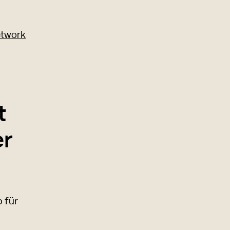
t
er
 für